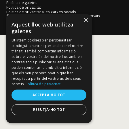
Política de galetes
Política de privacitat
Política de privacitat a les xarxes socials
© Fundació Mallorca Literària 2026. Tots els drets reservats.
×
Disseny i desenvolupament web BESTALDE STUDIO
Aquest lloc web utilitza
galetes
Utilitzem cookies per personalitzar
contingut, anuncis i per analitzar el nostre
trànsit. També compartim informació
sobre el vostre ús del nostre lloc amb els
nostres socis publicitaris i analítics que
poden combinar-la amb altra informació
que els heu proporcionat o que han
recopilat a partir del vostre ús dels seus
serveis.
Política de privacitat
ACCEPTA-HO TOT
REBUTJA-HO TOT