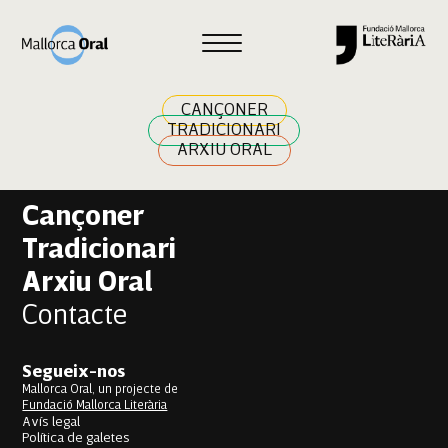
Amal Zak
Navegació
Previous:
Sara Zouggaghi Salhi
Next:
Isona Serra Cladera
d'entrades
CANÇONER
TRADICIONARI
ARXIU ORAL
Cançoner
Tradicionari
Arxiu Oral
Contacte
Segueix-nos
Mallorca Oral, un projecte de
Fundació Mallorca Literària
Avís legal
Política de galetes