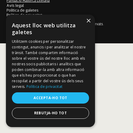
Fundació Mallorca Literària
Avís legal
Política de galetes
Política de privacitat
×
Política de privacitat a les xarxes socials
Aquest lloc web utilitza
© Fundació Mallorca Literària 2026. Tots els drets reservats.
Disseny i desenvolupament web BESTALDE STUDIO
galetes
Utilitzem cookies per personalitzar
contingut, anuncis i per analitzar el nostre
trànsit. També compartim informació
sobre el vostre ús del nostre lloc amb els
nostres socis publicitaris i analítics que
poden combinar-la amb altra informació
que els heu proporcionat o que han
recopilat a partir del vostre ús dels seus
serveis.
Política de privacitat
ACCEPTA-HO TOT
REBUTJA-HO TOT