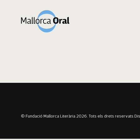
Joan Jaume Rami
Navegació
Previous:
Magdalena Beltran Bennàssar
Next:
Salvadora Canyelles Cardell
d'entrades
© Fundació Mallorca Literària 2026. Tots els drets reservats.
Di