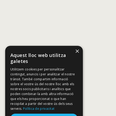
×
Aquest lloc web utilitza
galetes
Utilitzem cookies per personalitzar
contingut, anuncis i per analitzar el nostre
trànsit. També compartim informació
sobre el vostre ús del nostre lloc amb els
nostres socis publicitaris i analítics que
poden combinar-la amb altra informació
que els heu proporcionat o que han
recopilat a partir del vostre ús dels seus
serveis.
Política de privacitat