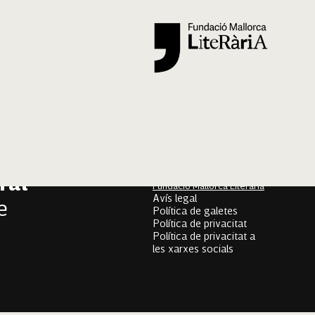
Segueix-nos
er
onari
Mallorca Oral, un projecte
de
ral
Fundació Mallorca Literària
Avís legal
e
Política de galetes
Política de privacitat
Política de privacitat a
les xarxes socials