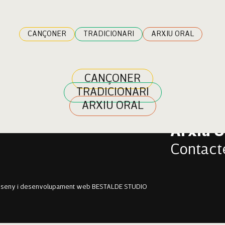
s
CANÇONER
TRADICIONARI
ARXIU ORAL
CANÇONER
TRADICIONARI
Cançon
ARXIU ORAL
Tradici
Arxiu O
Contact
sseny i desenvolupament web BESTALDE STUDIO