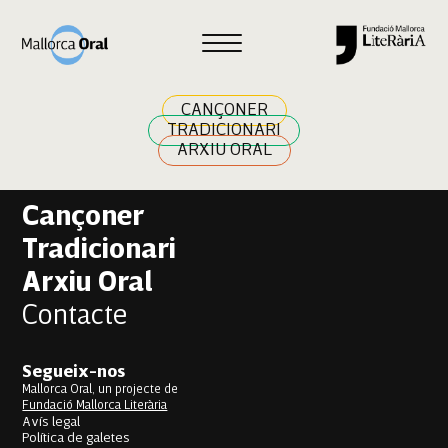
Fanta Sissoko Fofana
Navegació
Previous:
Lucía Clavijo Machado
Next:
Lluís Crespí Cela
d'entrades
CANÇONER
TRADICIONARI
ARXIU ORAL
Cançoner
Tradicionari
Arxiu Oral
Contacte
Segueix-nos
Mallorca Oral, un projecte de
Fundació Mallorca Literària
Avís legal
Política de galetes