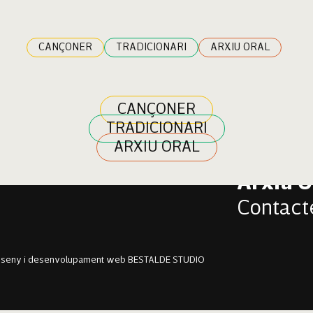
achado
CANÇONER
TRADICIONARI
ARXIU ORAL
CANÇONER
TRADICIONARI
Cançon
ARXIU ORAL
Tradici
Arxiu O
Contact
sseny i desenvolupament web BESTALDE STUDIO