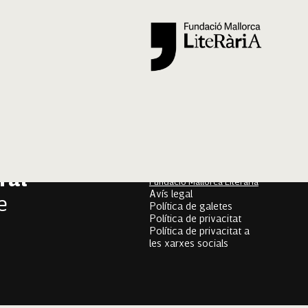
Segueix-nos
er
onari
Mallorca Oral, un projecte
de
ral
Fundació Mallorca Literària
Avís legal
e
Política de galetes
Política de privacitat
Política de privacitat a
les xarxes socials