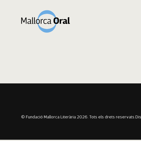
Lucía Clavijo M
Navegació
Previous:
Pau Carbonell Roig
Next:
Fanta Sissoko Fofana
d'entrades
© Fundació Mallorca Literària 2026. Tots els drets reservats.
Di