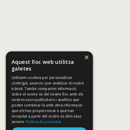
×
Aquest lloc web utilitza
galetes
Utilitzem cookies per personalitzar
contingut, anuncis i per analitzar el nostre
trànsit. També compartim informació
sobre el vostre ús del nostre lloc amb els
nostres socis publicitaris i analítics que
poden combinar-la amb altra informació
que els heu proporcionat o que han
recopilat a partir del vostre ús dels seus
serveis.
Política de privacitat