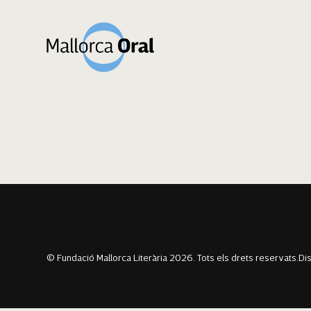
Miquel Tomàs Ga
Navegació
Previous:
Magdalena Nebot Vaquer
Next:
Francina Bennàssar Bauza
d'entrades
© Fundació Mallorca Literària 2026. Tots els drets reservats.
Di