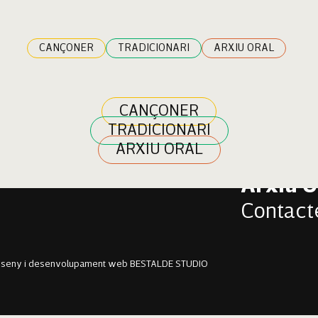
rau
CANÇONER
TRADICIONARI
ARXIU ORAL
CANÇONER
TRADICIONARI
Cançon
ARXIU ORAL
Tradici
Arxiu O
Contact
sseny i desenvolupament web BESTALDE STUDIO