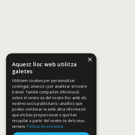
×
Aquest lloc web utilitza
galetes
Utilitzem cookies per personalitzar
contingut, anuncis i per analitzar el nostre
trànsit. També compartim informació
sobre el vostre ús del nostre lloc amb els
nostres socis publicitaris i analítics que
poden combinar-la amb altra informació
que els heu proporcionat o que han
recopilat a partir del vostre ús dels seus
serveis.
Política de privacitat