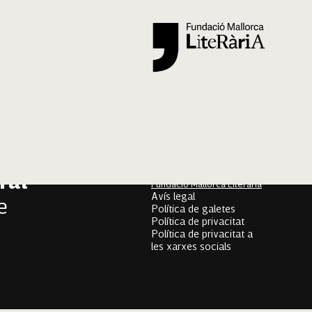
Segueix-nos
er
onari
Mallorca Oral, un projecte
de
ral
Fundació Mallorca Literària
Avís legal
e
Política de galetes
Política de privacitat
Política de privacitat a
les xarxes socials