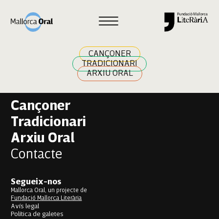
Francina Bennàssar Bauza
Navegació
Previous:
Miquel Tomàs Garau
Next:
Maria Magdalena Soler Mora
d'entrades
CANÇONER
TRADICIONARI
ARXIU ORAL
Cançoner
Tradicionari
Arxiu Oral
Contacte
Segueix-nos
Mallorca Oral, un projecte de
Fundació Mallorca Literària
Avís legal
Política de galetes