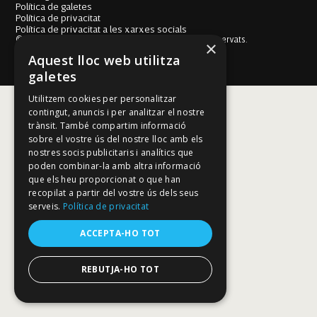
Política de galetes
Política de privacitat
Política de privacitat a les xarxes socials
© Fundació Mallorca Literària 2026. Tots els drets reservats.
×
Disseny i desenvolupament web BESTALDE STUDIO
Aquest lloc web utilitza
galetes
Utilitzem cookies per personalitzar
contingut, anuncis i per analitzar el nostre
trànsit. També compartim informació
sobre el vostre ús del nostre lloc amb els
nostres socis publicitaris i analítics que
poden combinar-la amb altra informació
que els heu proporcionat o que han
recopilat a partir del vostre ús dels seus
serveis.
Política de privacitat
ACCEPTA-HO TOT
REBUTJA-HO TOT