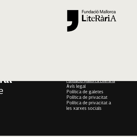
Segueix-nos
er
onari
Mallorca Oral, un projecte
de
ral
Fundació Mallorca Literària
Avís legal
e
Política de galetes
Política de privacitat
Política de privacitat a
les xarxes socials