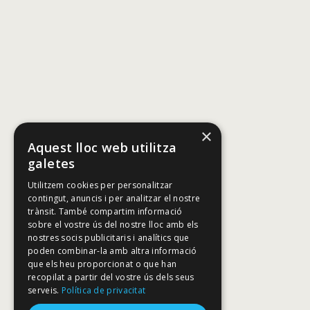
×
Aquest lloc web utilitza
galetes
Utilitzem cookies per personalitzar
contingut, anuncis i per analitzar el nostre
trànsit. També compartim informació
sobre el vostre ús del nostre lloc amb els
nostres socis publicitaris i analítics que
poden combinar-la amb altra informació
que els heu proporcionat o que han
recopilat a partir del vostre ús dels seus
serveis.
Política de privacitat