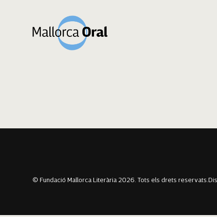
Grace Ayala Cebr
Navegació
Previous:
Xim Àlvarez Ortega
Next:
Maria Teresa Gil Massanet
d'entrades
© Fundació Mallorca Literària 2026. Tots els drets reservats.
Di