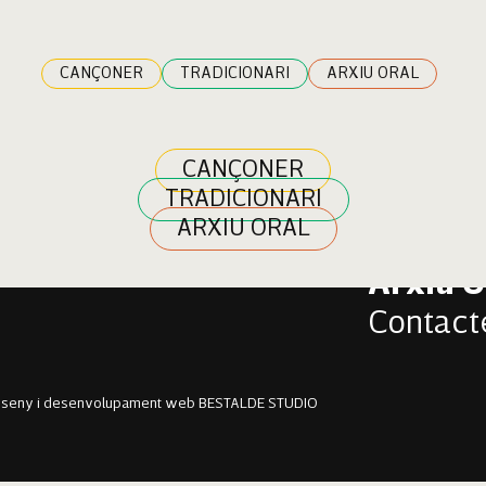
ian
CANÇONER
TRADICIONARI
ARXIU ORAL
CANÇONER
TRADICIONARI
Cançon
ARXIU ORAL
Tradici
Arxiu O
Contact
sseny i desenvolupament web BESTALDE STUDIO