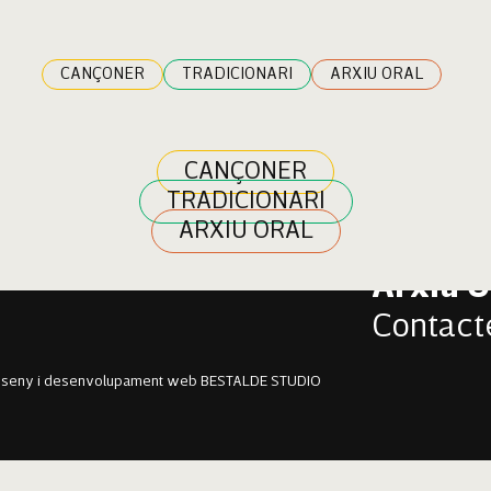
a Sagrera
CANÇONER
TRADICIONARI
ARXIU ORAL
CANÇONER
TRADICIONARI
Cançon
ARXIU ORAL
Tradici
Arxiu O
Contact
sseny i desenvolupament web BESTALDE STUDIO