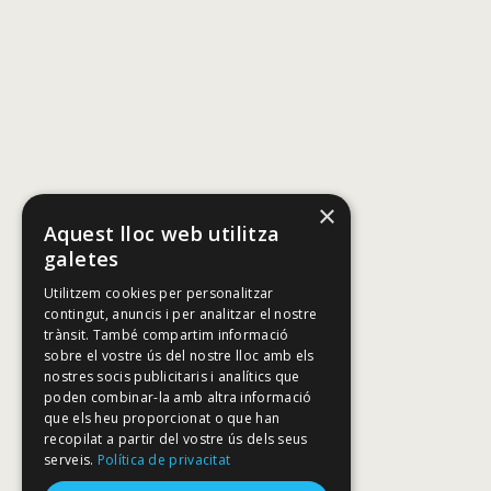
×
Aquest lloc web utilitza
galetes
Utilitzem cookies per personalitzar
contingut, anuncis i per analitzar el nostre
trànsit. També compartim informació
sobre el vostre ús del nostre lloc amb els
nostres socis publicitaris i analítics que
poden combinar-la amb altra informació
que els heu proporcionat o que han
recopilat a partir del vostre ús dels seus
serveis.
Política de privacitat