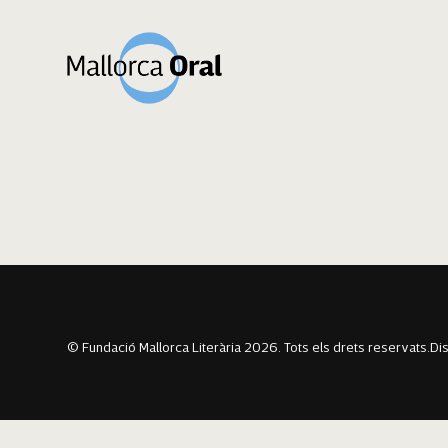
Margalida Fullan
Navegació
Previous:
Benvinguda Parera Sureda
Next:
Fèlix Amengual Bover
d'entrades
© Fundació Mallorca Literària 2026. Tots els drets reservats.
Di