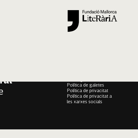
Segueix-nos
er
Mallorca Oral, un projecte
onari
de
Fundació Mallorca Literària
ral
Avís legal
Política de galetes
e
Política de privacitat
Política de privacitat a
les xarxes socials