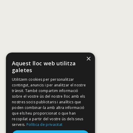
×
Aquest lloc web utilitza
galetes
Utilitzem cookies per personalitzar
contingut, anuncis i per analitzar el nostre
trànsit. També compartim informació
sobre el vostre ús del nostre lloc amb els
nostres socis publicitaris i analítics que
poden combinar-la amb altra informació
que els heu proporcionat o que han
recopilat a partir del vostre ús dels seus
serveis.
Política de privacitat