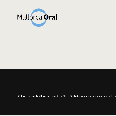
Benvinguda Pare
Navegació
Previous:
Manoli González Martínez
Next:
Margalida Fullana Sagrera
d'entrades
© Fundació Mallorca Literària 2026. Tots els drets reservats.
Di