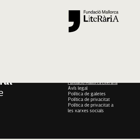
Segueix-nos
er
onari
Mallorca Oral, un projecte
de
ral
Fundació Mallorca Literària
Avís legal
e
Política de galetes
Política de privacitat
Política de privacitat a
les xarxes socials