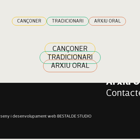
ra Sureda
CANÇONER
TRADICIONARI
ARXIU ORAL
CANÇONER
TRADICIONARI
Cançon
ARXIU ORAL
Tradici
Arxiu O
Contact
sseny i desenvolupament web BESTALDE STUDIO