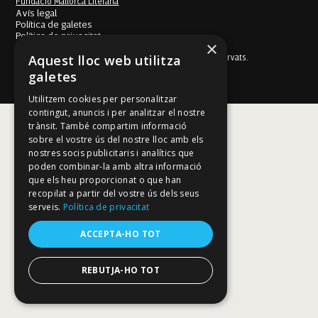
Fundació Mallorca Literària
Avís legal
Política de galetes
Política de privacitat
×
Política de privacitat a les xarxes socials
Aquest lloc web utilitza
© Fundació Mallorca Literària 2026. Tots els drets reservats.
Disseny i desenvolupament web BESTALDE STUDIO
galetes
Utilitzem cookies per personalitzar
contingut, anuncis i per analitzar el nostre
trànsit. També compartim informació
sobre el vostre ús del nostre lloc amb els
nostres socis publicitaris i analítics que
poden combinar-la amb altra informació
que els heu proporcionat o que han
recopilat a partir del vostre ús dels seus
serveis.
Política de privacitat
ACCEPTA-HO TOT
REBUTJA-HO TOT