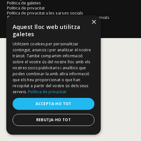
Política de galetes
Política de privacitat
Política de privacitat a les xarxes socials
© Fundació Mallorca Literària 2026. Tots els drets reservats.
×
Disseny i desenvolupament web BESTALDE STUDIO
Aquest lloc web utilitza
galetes
Utilitzem cookies per personalitzar
contingut, anuncis i per analitzar el nostre
trànsit. També compartim informació
sobre el vostre ús del nostre lloc amb els
nostres socis publicitaris i analítics que
poden combinar-la amb altra informació
que els heu proporcionat o que han
recopilat a partir del vostre ús dels seus
serveis.
Política de privacitat
ACCEPTA-HO TOT
REBUTJA-HO TOT