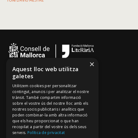
TONI DAVIU MESTRE
×
Aquest lloc web utilitza
Cançoner
galetes
Tradicionari
Utilitzem cookies per personalitzar
Arxiu Oral
contingut, anuncis i per analitzar el nostre
trànsit. També compartim informació
Contacte
sobre el vostre ús del nostre lloc amb els
nostres socis publicitaris i analítics que
poden combinar-la amb altra informació
Segueix-nos
que els heu proporcionat o que han
recopilat a partir del vostre ús dels seus
Mallorca Oral, un projecte de
serveis.
Política de privacitat
Fundació Mallorca Literària