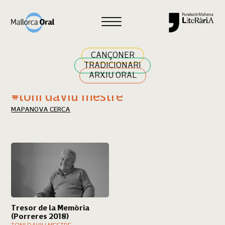
Cercar
CANÇONER
TRADICIONARI
ARXIU ORAL
Resultats cerca
#toni daviu mestre
MAPA
NOVA CERCA
Tresor de la Memòria
(Porreres 2018)