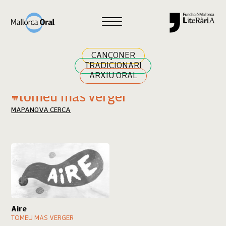
Cercar
CANÇONER
TRADICIONARI
ARXIU ORAL
Resultats cerca
#tomeu mas verger
MAPA
NOVA CERCA
Aire
TOMEU MAS VERGER