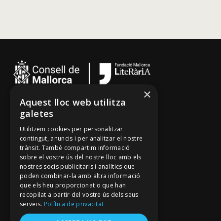
×
Aquest lloc web utilitza
Cançoner
galetes
Tradicionari
Utilitzem cookies per personalitzar
Arxiu Oral
contingut, anuncis i per analitzar el nostre
trànsit. També compartim informació
Contacte
sobre el vostre ús del nostre lloc amb els
nostres socis publicitaris i analítics que
poden combinar-la amb altra informació
Segueix-nos
que els heu proporcionat o que han
recopilat a partir del vostre ús dels seus
Mallorca Oral, un projecte de
serveis.
Política de privacitat
Fundació Mallorca Literària
Avís legal