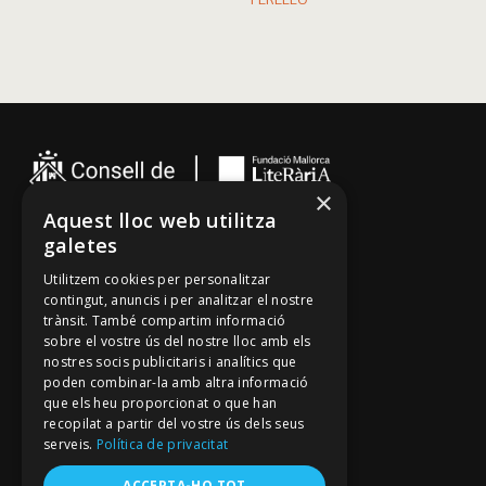
PERELLÓ
×
Aquest lloc web utilitza
galetes
Cançoner
Utilitzem cookies per personalitzar
Tradicionari
contingut, anuncis i per analitzar el nostre
Arxiu Oral
trànsit. També compartim informació
sobre el vostre ús del nostre lloc amb els
Contacte
nostres socis publicitaris i analítics que
poden combinar-la amb altra informació
que els heu proporcionat o que han
Segueix-nos
recopilat a partir del vostre ús dels seus
Mallorca Oral, un projecte de
serveis.
Política de privacitat
Fundació Mallorca Literària
Avís legal
ACCEPTA-HO TOT