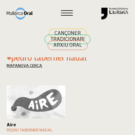
Cercar
CANÇONER
TRADICIONARI
ARXIU ORAL
Resultats cerca
#pedro taberner nadal
MAPA
NOVA CERCA
Aire
PEDRO TABERNER NADAL