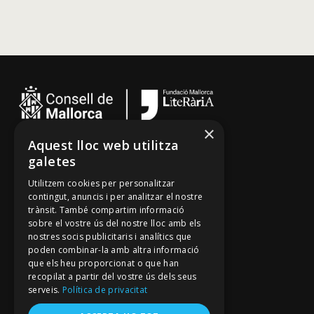
×
Aquest lloc web utilitza
Cançoner
galetes
Tradicionari
Utilitzem cookies per personalitzar
Arxiu Oral
contingut, anuncis i per analitzar el nostre
trànsit. També compartim informació
Contacte
sobre el vostre ús del nostre lloc amb els
nostres socis publicitaris i analítics que
poden combinar-la amb altra informació
Segueix-nos
que els heu proporcionat o que han
recopilat a partir del vostre ús dels seus
Mallorca Oral, un projecte de
serveis.
Política de privacitat
Fundació Mallorca Literària
Avís legal