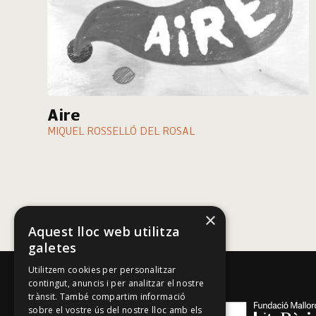
Aire
MIQUEL ROSSELLÓ DEL ROSAL
×
Aquest lloc web utilitza
galetes
Utilitzem cookies per personalitzar
contingut, anuncis i per analitzar el nostre
trànsit. També compartim informació
sobre el vostre ús del nostre lloc amb els