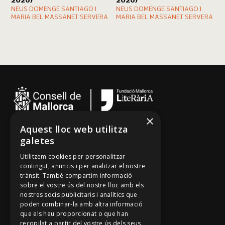
2026)
2026)
NEUS DOMENGE SANTIAGO I
NEUS DOMENGE SANTIAGO I
MARIA BEL MASSANET SERVERA
MARIA BEL MASSANET SERVERA
×
Aquest lloc web utilitza
Cançoner
galetes
Tradicionari
Utilitzem cookies per personalitzar
Arxiu Oral
contingut, anuncis i per analitzar el nostre
trànsit. També compartim informació
Contacte
sobre el vostre ús del nostre lloc amb els
nostres socis publicitaris i analítics que
poden combinar-la amb altra informació
Segueix-nos
que els heu proporcionat o que han
recopilat a partir del vostre ús dels seus