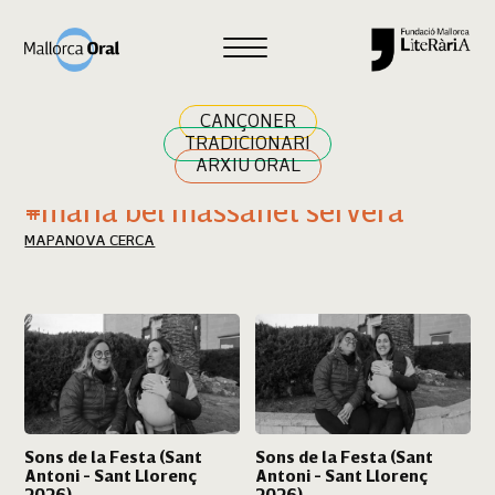
Cercar
CANÇONER
TRADICIONARI
ARXIU ORAL
Resultats cerca
#maria bel massanet servera
MAPA
NOVA CERCA
Sons de la Festa (Sant
Sons de la Festa (Sant
Antoni - Sant Llorenç
Antoni - Sant Llorenç