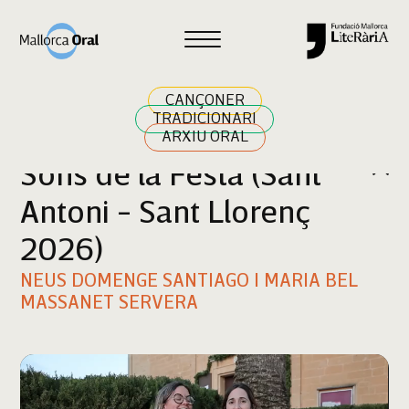
Cercar
CANÇONER
TRADICIONARI
ARXIU ORAL
Sons de la Festa (Sant
Antoni - Sant Llorenç
2026)
NEUS DOMENGE SANTIAGO I MARIA BEL
MASSANET SERVERA
Reproductor
de
vídeo