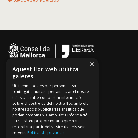
MARGALIDA SASTRE ARBÓS
×
Aquest lloc web utilitza
Cançoner
galetes
Tradicionari
Utilitzem cookies per personalitzar
Arxiu Oral
contingut, anuncis i per analitzar el nostre
trànsit. També compartim informació
Contacte
sobre el vostre ús del nostre lloc amb els
nostres socis publicitaris i analítics que
poden combinar-la amb altra informació
Segueix-nos
que els heu proporcionat o que han
recopilat a partir del vostre ús dels seus
Mallorca Oral, un projecte de
serveis.
Política de privacitat
Fundació Mallorca Literària