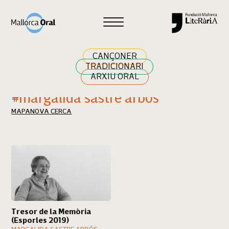
Cercar
CANÇONER
TRADICIONARI
ARXIU ORAL
Resultats cerca
#margalida sastre arbós
MAPA
NOVA CERCA
Tresor de la Memòria
(Esporles 2019)