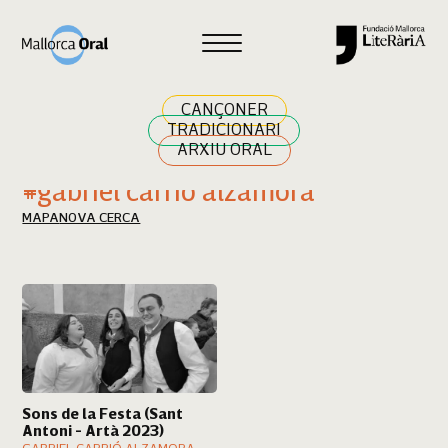
Cercar
CANÇONER
TRADICIONARI
ARXIU ORAL
Resultats cerca
#gabriel carrió alzamora
MAPA
NOVA CERCA
Sons de la Festa (Sant
Antoni - Artà 2023)