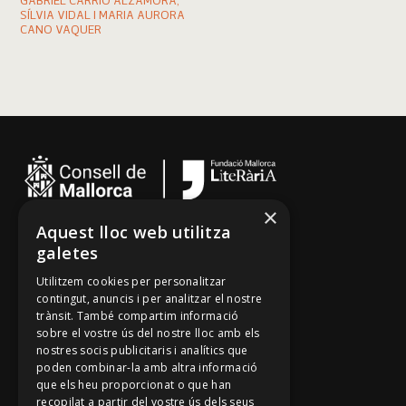
GABRIEL CARRIÓ ALZAMORA,
SÍLVIA VIDAL I MARIA AURORA
CANO VAQUER
×
Aquest lloc web utilitza
Cançoner
galetes
Tradicionari
Utilitzem cookies per personalitzar
Arxiu Oral
contingut, anuncis i per analitzar el nostre
trànsit. També compartim informació
Contacte
sobre el vostre ús del nostre lloc amb els
nostres socis publicitaris i analítics que
poden combinar-la amb altra informació
Segueix-nos
que els heu proporcionat o que han
recopilat a partir del vostre ús dels seus