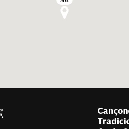
Artà
Cançon
Tradici