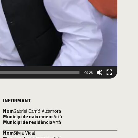
00:28
INFORMANT
Nom
Gabriel Carrió Alzamora
Municipi de naixement
Artà
Municipi de residència
Artà
Nom
Sílvia Vidal