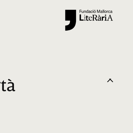
Cercar
rtà