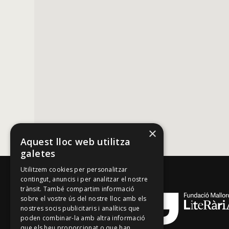
×
Aquest lloc web utilitza
galetes
Utilitzem cookies per personalitzar
contingut, anuncis i per analitzar el nostre
trànsit. També compartim informació
sobre el vostre ús del nostre lloc amb els
nostres socis publicitaris i analítics que
poden combinar-la amb altra informació
que els heu proporcionat o que han