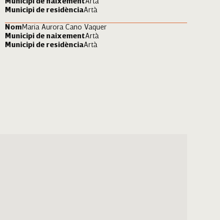
Municipi de naixement
Artà
Municipi de residència
Artà
Nom
Maria Aurora Cano Vaquer
Municipi de naixement
Artà
Municipi de residència
Artà