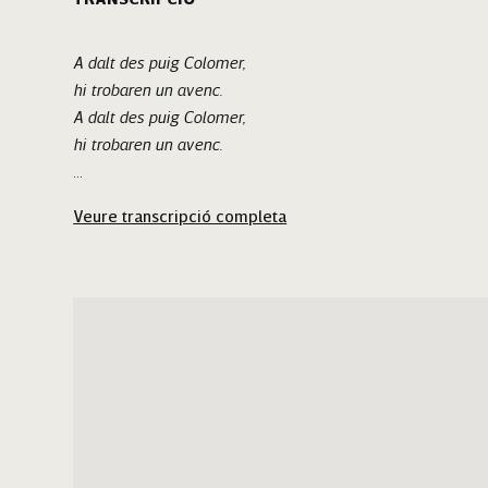
A dalt des puig Colomer,
hi trobaren un avenc.
A dalt des puig Colomer,
hi trobaren un avenc.
Ni murero, ni pobler,
Veure transcripció completa
Sant Antoni és artanenc.
Sant Antoni és artanenc,
ai, artanenc!