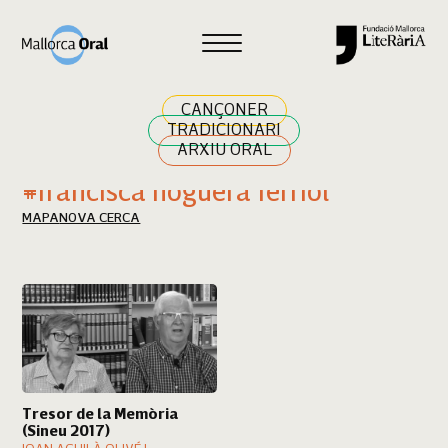
Cercar
CANÇONER
TRADICIONARI
ARXIU ORAL
Resultats cerca
#francisca noguera ferriol
MAPA
NOVA CERCA
Tresor de la Memòria
(Sineu 2017)