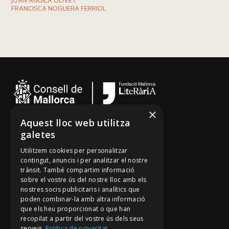
JOAN AGUILÀ OLIVÉ I
FRANCISCA NOGUERA FERRIOL
×
Aquest lloc web utilitza
Cançoner
galetes
Tradicionari
Utilitzem cookies per personalitzar
Arxiu Oral
contingut, anuncis i per analitzar el nostre
trànsit. També compartim informació
Contacte
sobre el vostre ús del nostre lloc amb els
nostres socis publicitaris i analítics que
poden combinar-la amb altra informació
Segueix-nos
que els heu proporcionat o que han
recopilat a partir del vostre ús dels seus
Mallorca Oral, un projecte de
serveis.
Política de privacitat