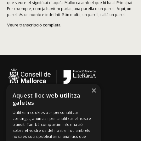
que veure el significat d'aquí a Mallorca amb el que hi ha al Principat.
Per exemple, com ja havíem parlat, una parella o un parell. Aquí, un
ja vos podeu amagar,
parell és un nombre indefinit. Són molts, un parell, i allà un parell...
que el dimoni vos cerca
Veure transcripció completa
Són dos.
dins un pou vos vol tirar.
Sineu
Són dos. Un parell... Em van regalar un parell de coloms.
Trobau que hi ha moltes diferències entre es català i es
Són dos.
mallorquí?
I aquí, és una colla de coloms. I, en canvi, allà una colla... "Éreu
Sí, bastantes. Inclús algun concepte.
molts? Sí, una colla". O sigui que el concepte és diferent.
Sabeu qualcun refrany?
No, ara només...
×
Aquest lloc web utilitza
Cançoner
Sabeu qualque llegenda?
galetes
Tradicionari
Llegenda? Bé, sa llegenda des Much, que ara s'ha fet tan famosa.
Utilitzem cookies per personalitzar
Arxiu Oral
contingut, anuncis i per analitzar el nostre
Sí, però no sabem sa cançó.
trànsit. També compartim informació
Contacte
sobre el vostre ús del nostre lloc amb els
Tothom en xerra d'aquesta llegenda i no sé si hi ha llegenda, hi ha
nostres socis publicitaris i analítics que
llegenda de per si.