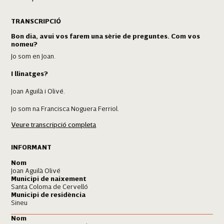
TRANSCRIPCIÓ
Bon dia, avui vos farem una sèrie de preguntes. Com vos
nomeu?
Jo som en Joan.
I llinatges?
Joan Aguilà i Olivé.
Jo som na Francisca Noguera Ferriol.
Veure transcripció completa
Avon vàreu néixer?
Jo vaig néixer a Santa Coloma de Cervelló, a prop de Barcelona.
INFORMANT
Jo a Sineu.
Nom
Joan Aguilà Olivé
Municipi de naixement
Lloc de residència?
Santa Coloma de Cervelló
Municipi de residència
Jo també ara aquí a Sineu, ja fa quaranta anys.
Sineu
Data de naixement?
Nom