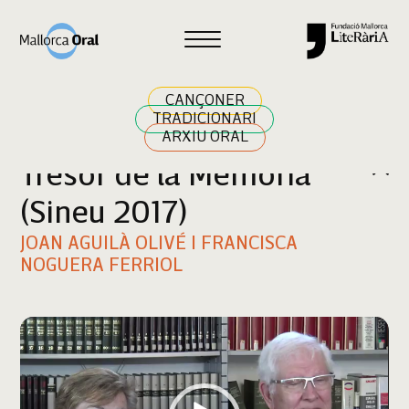
Cercar
CANÇONER
TRADICIONARI
ARXIU ORAL
Tresor de la Memòria
(Sineu 2017)
JOAN AGUILÀ OLIVÉ I FRANCISCA
NOGUERA FERRIOL
Reproductor
de
vídeo