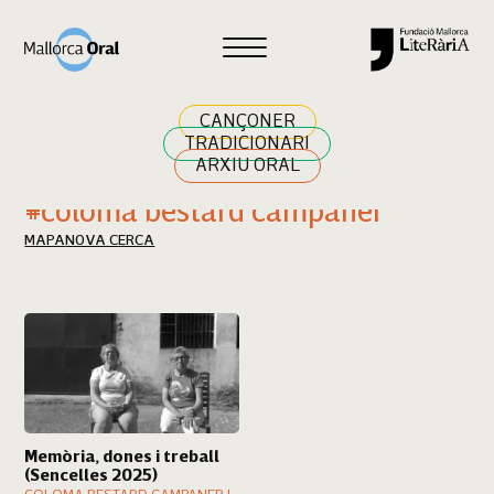
Cercar
CANÇONER
TRADICIONARI
ARXIU ORAL
Resultats cerca
#coloma bestard campaner
MAPA
NOVA CERCA
Memòria, dones i treball
(Sencelles 2025)