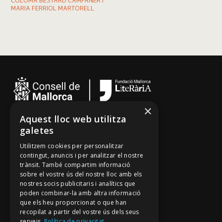
COLOMA BESTARD CAMPANER I
MARIA FERRIOL MARTORELL
×
Aquest lloc web utilitza
Cançoner
galetes
Tradicionari
Utilitzem cookies per personalitzar
Arxiu Oral
contingut, anuncis i per analitzar el nostre
trànsit. També compartim informació
Contacte
sobre el vostre ús del nostre lloc amb els
nostres socis publicitaris i analítics que
poden combinar-la amb altra informació
Segueix-nos
que els heu proporcionat o que han
recopilat a partir del vostre ús dels seus
Mallorca Oral, un projecte de
serveis.
Política de privacitat