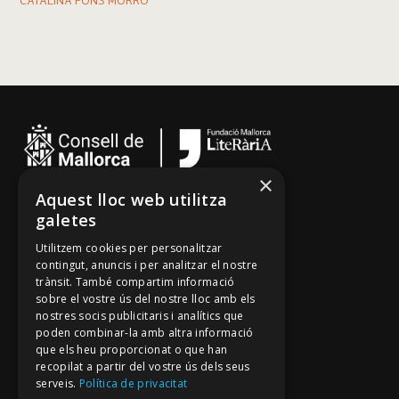
CATALINA PONS MORRO
×
Aquest lloc web utilitza
Cançoner
galetes
Tradicionari
Utilitzem cookies per personalitzar
Arxiu Oral
contingut, anuncis i per analitzar el nostre
trànsit. També compartim informació
Contacte
sobre el vostre ús del nostre lloc amb els
nostres socis publicitaris i analítics que
poden combinar-la amb altra informació
Segueix-nos
que els heu proporcionat o que han
recopilat a partir del vostre ús dels seus
Mallorca Oral, un projecte de
serveis.
Política de privacitat
Fundació Mallorca Literària