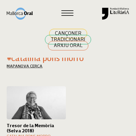
Cercar
CANÇONER
TRADICIONARI
ARXIU ORAL
Resultats cerca
#catalina pons morro
MAPA
NOVA CERCA
Tresor de la Memòria
(Selva 2018)