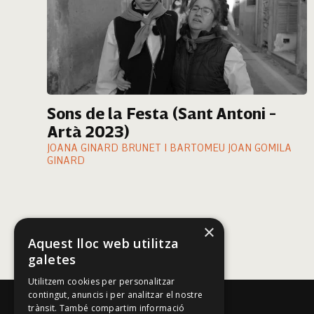
Sons de la Festa (Sant Antoni -
Artà 2023)
JOANA GINARD BRUNET I BARTOMEU JOAN GOMILA
GINARD
×
Aquest lloc web utilitza
galetes
Utilitzem cookies per personalitzar
contingut, anuncis i per analitzar el nostre
trànsit. També compartim informació