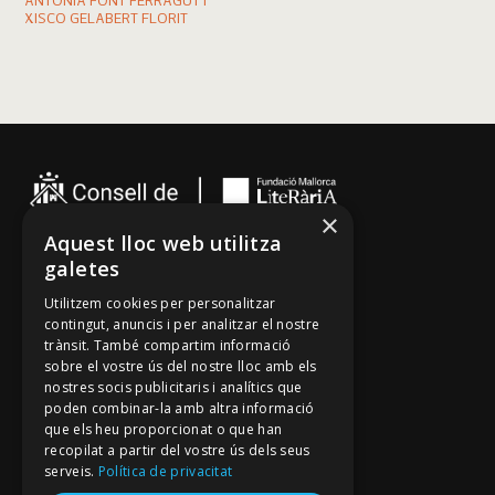
ANTÒNIA FONT FERRAGUT I
XISCO GELABERT FLORIT
×
Aquest lloc web utilitza
galetes
Cançoner
Utilitzem cookies per personalitzar
Tradicionari
contingut, anuncis i per analitzar el nostre
Arxiu Oral
trànsit. També compartim informació
sobre el vostre ús del nostre lloc amb els
Contacte
nostres socis publicitaris i analítics que
poden combinar-la amb altra informació
que els heu proporcionat o que han
Segueix-nos
recopilat a partir del vostre ús dels seus
Mallorca Oral, un projecte de
serveis.
Política de privacitat
Fundació Mallorca Literària