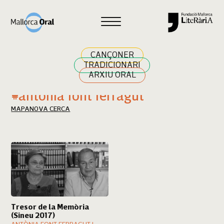
Cercar
CANÇONER
TRADICIONARI
ARXIU ORAL
Resultats cerca
#antònia font ferragut
MAPA
NOVA CERCA
Tresor de la Memòria
(Sineu 2017)