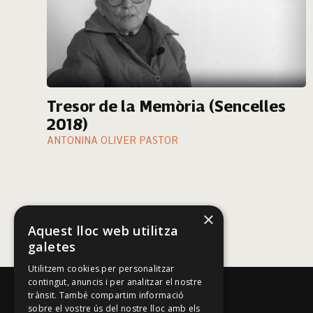
Tresor de la Memòria (Sencelles
2018)
ANTONINA OLIVER PASTOR
×
Aquest lloc web utilitza
galetes
Utilitzem cookies per personalitzar
contingut, anuncis i per analitzar el nostre
trànsit. També compartim informació
sobre el vostre ús del nostre lloc amb els