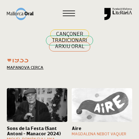
Cercar
CANÇONER
TRADICIONARI
ARXIU ORAL
Resultats cerca
#1933
MAPA
NOVA CERCA
Sons de la Festa (Sant
Aire
Antoni - Manacor 2024)
MAGDALENA NEBOT VAQUER