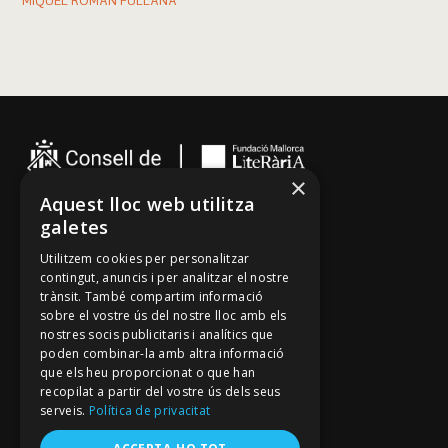
MIQUEL ROMÁN FULLANA
×
Aquest lloc web utilitza
galetes
Cançoner
Utilitzem cookies per personalitzar
Tradicionari
contingut, anuncis i per analitzar el nostre
Arxiu Oral
trànsit. També compartim informació
sobre el vostre ús del nostre lloc amb els
Contacte
nostres socis publicitaris i analítics que
poden combinar-la amb altra informació
que els heu proporcionat o que han
Segueix-nos
recopilat a partir del vostre ús dels seus
Mallorca Oral, un projecte de
serveis.
Política de privacitat
Fundació Mallorca Literària
Avís legal