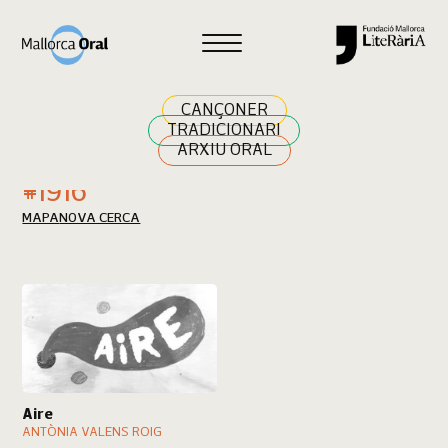
Cercar
CANÇONER
TRADICIONARI
ARXIU ORAL
Resultats cerca
#1916
MAPA
NOVA CERCA
Aire
ANTÒNIA VALENS ROIG