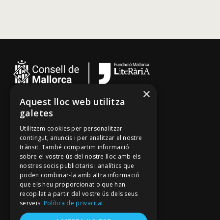
×
Aquest lloc web utilitza
Cançoner
galetes
Tradicionari
Utilitzem cookies per personalitzar
Arxiu Oral
contingut, anuncis i per analitzar el nostre
trànsit. També compartim informació
Contacte
sobre el vostre ús del nostre lloc amb els
nostres socis publicitaris i analítics que
poden combinar-la amb altra informació
Segueix-nos
que els heu proporcionat o que han
recopilat a partir del vostre ús dels seus
Mallorca Oral, un projecte de
serveis.
Política de privacitat
Fundació Mallorca Literària
Avís legal