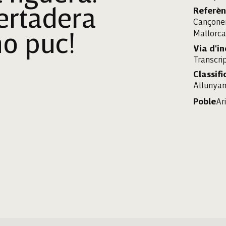
ertadera
Referèn
Cançone
Mallorc
no puc!
Via d'i
Transcrip
Classifi
Allunya
Poble
Ar