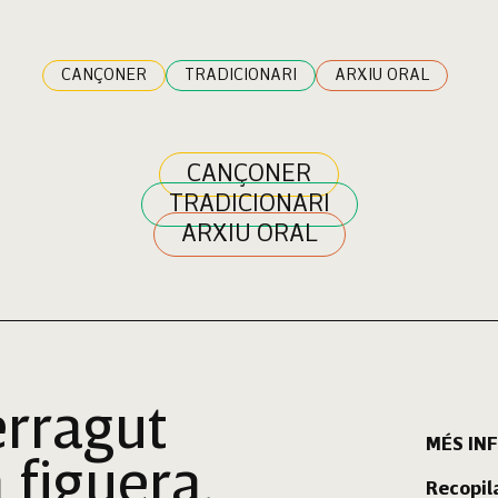
CANÇONER
TRADICIONARI
ARXIU ORAL
CANÇONER
TRADICIONARI
ARXIU ORAL
erragut
MÉS IN
 figuera.
Recopil