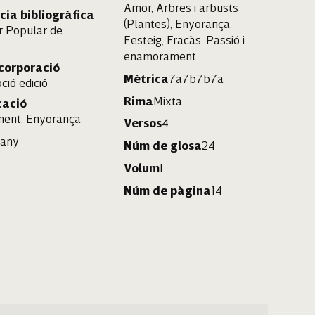
Amor, Arbres i arbusts
cia bibliogràfica
(Plantes), Enyorança,
r Popular de
Festeig, Fracàs, Passió i
a
enamorament
ncorporació
Mètrica
7a7b7b7a
ció edició
Rima
Mixta
cació
ment. Enyorança
Versos
4
iany
Núm de glosa
24
Volum
I
Núm de pàgina
14