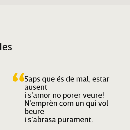
des
Saps que és de mal, estar
ausent
i s’amor no porer veure!
N’emprèn com un qui vol
beure
i s’abrasa purament.