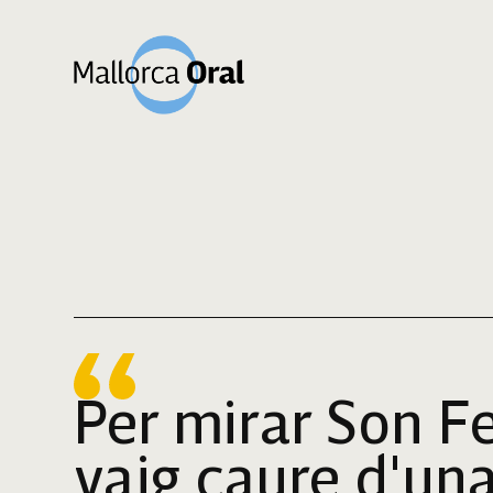
Per mirar Son F
vaig caure d'una