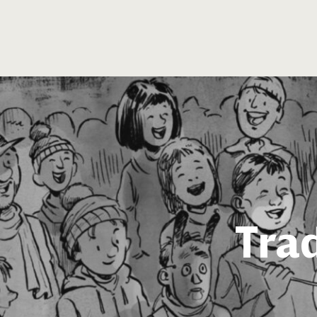
com a criat vertader,
igual d’esser vòstron pare.
Trad