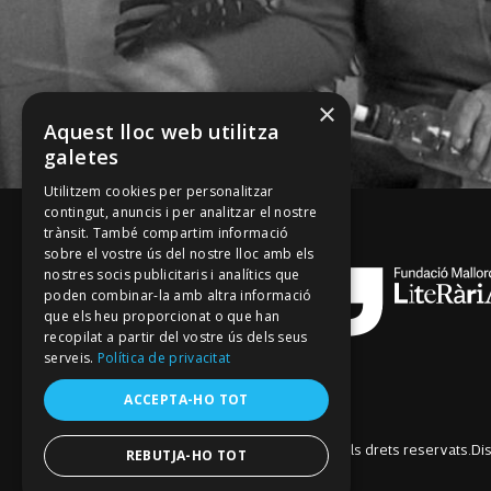
×
Aquest lloc web utilitza
galetes
Utilitzem cookies per personalitzar
contingut, anuncis i per analitzar el nostre
trànsit. També compartim informació
sobre el vostre ús del nostre lloc amb els
nostres socis publicitaris i analítics que
poden combinar-la amb altra informació
que els heu proporcionat o que han
recopilat a partir del vostre ús dels seus
serveis.
Política de privacitat
ACCEPTA-HO TOT
© Fundació Mallorca Literària 2026. Tots els drets reservats.
Di
REBUTJA-HO TOT