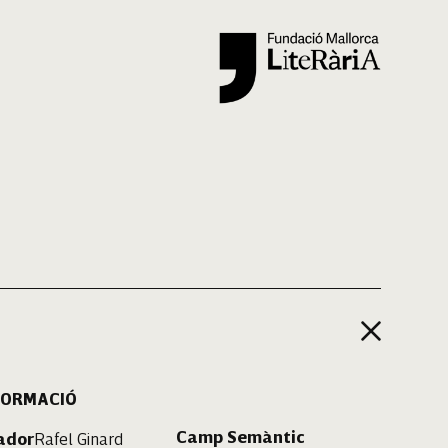
Cercar
FORMACIÓ
Camp Semàntic
ador
Rafel Ginard