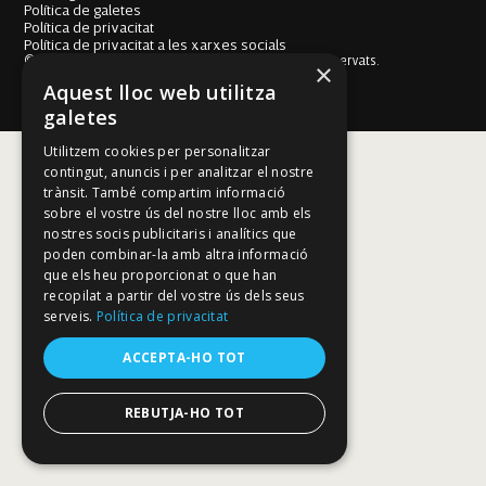
Política de galetes
Política de privacitat
Política de privacitat a les xarxes socials
© Fundació Mallorca Literària 2026. Tots els drets reservats.
×
Disseny i desenvolupament web BESTALDE STUDIO
Aquest lloc web utilitza
galetes
Utilitzem cookies per personalitzar
contingut, anuncis i per analitzar el nostre
trànsit. També compartim informació
sobre el vostre ús del nostre lloc amb els
nostres socis publicitaris i analítics que
poden combinar-la amb altra informació
que els heu proporcionat o que han
recopilat a partir del vostre ús dels seus
serveis.
Política de privacitat
ACCEPTA-HO TOT
REBUTJA-HO TOT