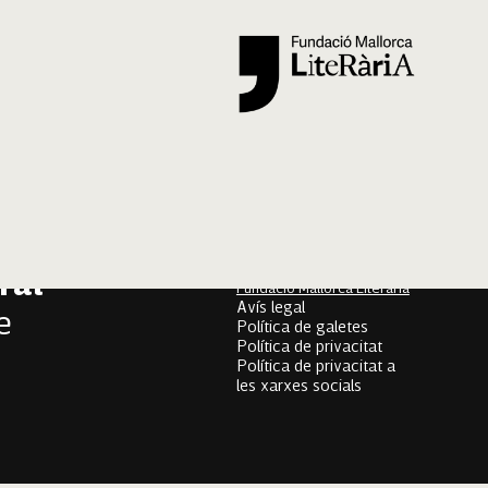
Segueix-nos
er
onari
Mallorca Oral, un projecte
de
ral
Fundació Mallorca Literària
Avís legal
e
Política de galetes
Política de privacitat
Política de privacitat a
les xarxes socials