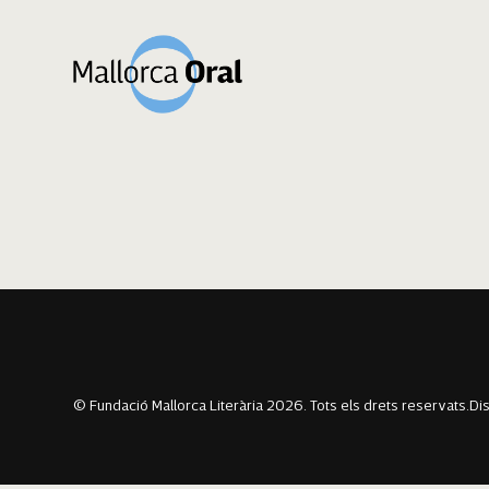
Toni Quetglas Ca
Navegació
Previous:
Irene Cabrer González
Next:
Rosa Llodrà Sansaloni
d'entrades
© Fundació Mallorca Literària 2026. Tots els drets reservats.
Di