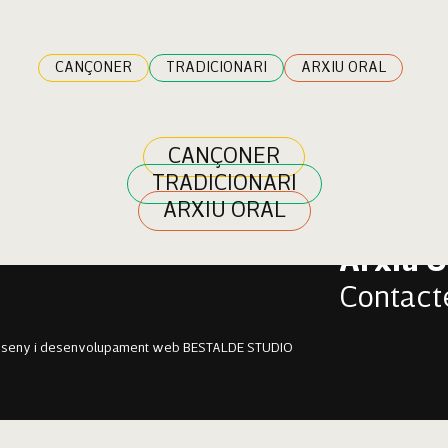
ebassa
CANÇONER
TRADICIONARI
ARXIU ORAL
CANÇONER
TRADICIONARI
Cançon
ARXIU ORAL
Tradici
Arxiu O
Contact
sseny i desenvolupament web BESTALDE STUDIO