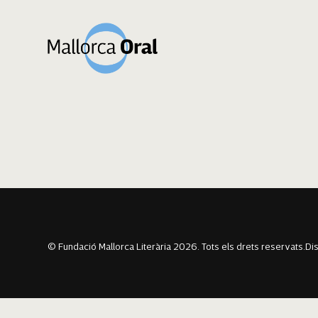
Toni Gelabert R
Navegació
Previous:
Xisco Gelabert Florit
Next:
Francisca Puigròs Alomar
d'entrades
© Fundació Mallorca Literària 2026. Tots els drets reservats.
Di