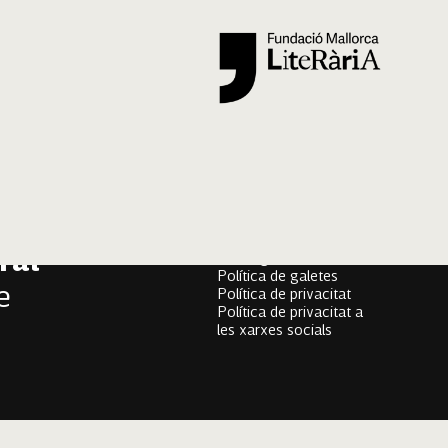
Segueix-nos
er
Mallorca Oral, un projecte
onari
de
Fundació Mallorca Literària
ral
Avís legal
Política de galetes
e
Política de privacitat
Política de privacitat a
les xarxes socials