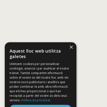
×
Aquest lloc web utilitza
galetes
Utilitzem cookies per personalitzar
contingut, anuncis i per analitzar el nostre
trànsit. També compartim informació
sobre el vostre ús del nostre lloc amb els
nostres socis publicitaris i analítics que
poden combinar-la amb altra informació
que els heu proporcionat o que han
recopilat a partir del vostre ús dels seus
serveis.
Política de privacitat