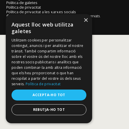
Política de galetes
Política de privacitat
Política de privacitat a les xarxes socials
© Fundació Mallorca Literària 2026. Tots els drets reservats.
×
Disseny i desenvolupament web BESTALDE STUDIO
Aquest lloc web utilitza
galetes
Utilitzem cookies per personalitzar
contingut, anuncis i per analitzar el nostre
trànsit. També compartim informació
sobre el vostre ús del nostre lloc amb els
nostres socis publicitaris i analítics que
poden combinar-la amb altra informació
que els heu proporcionat o que han
recopilat a partir del vostre ús dels seus
serveis.
Política de privacitat
ACCEPTA-HO TOT
REBUTJA-HO TOT