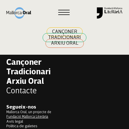
Sofia Vives
Navegació
Previous:
Mercè Massanet
Next:
Ivan Antich Montero
d'entrades
CANÇONER
TRADICIONARI
ARXIU ORAL
Cançoner
Tradicionari
Arxiu Oral
Contacte
Segueix-nos
Mallorca Oral, un projecte de
Fundació Mallorca Literària
Avís legal
Política de galetes