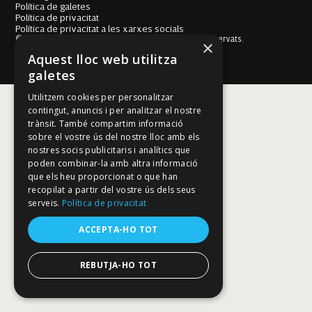
Política de galetes
Política de privacitat
Política de privacitat a les xarxes socials
© Fundació Mallorca Literària 2026. Tots els drets reservats.
×
Disseny i desenvolupament web BESTALDE STUDIO
Aquest lloc web utilitza
galetes
Utilitzem cookies per personalitzar
contingut, anuncis i per analitzar el nostre
trànsit. També compartim informació
sobre el vostre ús del nostre lloc amb els
nostres socis publicitaris i analítics que
poden combinar-la amb altra informació
que els heu proporcionat o que han
recopilat a partir del vostre ús dels seus
serveis.
Política de privacitat
ACCEPTA-HO TOT
REBUTJA-HO TOT