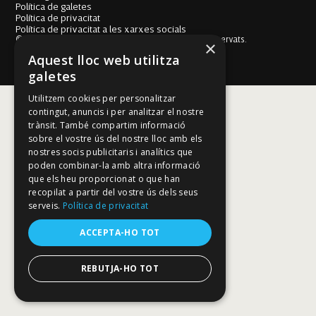
Política de galetes
Política de privacitat
Política de privacitat a les xarxes socials
© Fundació Mallorca Literària 2026. Tots els drets reservats.
×
Disseny i desenvolupament web BESTALDE STUDIO
Aquest lloc web utilitza
galetes
Utilitzem cookies per personalitzar
contingut, anuncis i per analitzar el nostre
trànsit. També compartim informació
sobre el vostre ús del nostre lloc amb els
nostres socis publicitaris i analítics que
poden combinar-la amb altra informació
que els heu proporcionat o que han
recopilat a partir del vostre ús dels seus
serveis.
Política de privacitat
ACCEPTA-HO TOT
REBUTJA-HO TOT