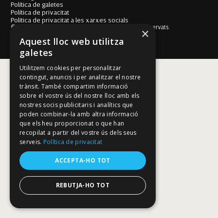
Política de galetes
Política de privacitat
Política de privacitat a les xarxes socials
© Fundació Mallorca Literària 2026. Tots els drets reservats.
×
Disseny i desenvolupament web BESTALDE STUDIO
Aquest lloc web utilitza
galetes
Utilitzem cookies per personalitzar
contingut, anuncis i per analitzar el nostre
trànsit. També compartim informació
sobre el vostre ús del nostre lloc amb els
nostres socis publicitaris i analítics que
poden combinar-la amb altra informació
que els heu proporcionat o que han
recopilat a partir del vostre ús dels seus
serveis.
Política de privacitat
ACCEPTA-HO TOT
REBUTJA-HO TOT