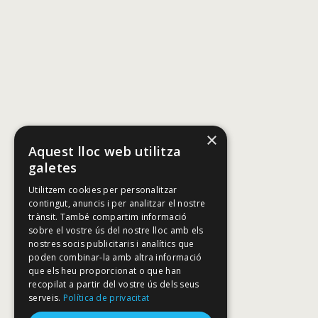
×
Aquest lloc web utilitza
galetes
Utilitzem cookies per personalitzar
contingut, anuncis i per analitzar el nostre
trànsit. També compartim informació
sobre el vostre ús del nostre lloc amb els
nostres socis publicitaris i analítics que
poden combinar-la amb altra informació
que els heu proporcionat o que han
recopilat a partir del vostre ús dels seus
serveis.
Política de privacitat