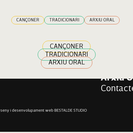
ebrer
CANÇONER
TRADICIONARI
ARXIU ORAL
CANÇONER
TRADICIONARI
Cançon
ARXIU ORAL
Tradici
Arxiu O
Contact
sseny i desenvolupament web BESTALDE STUDIO