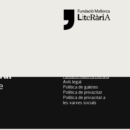
Segueix-nos
er
onari
Mallorca Oral, un projecte
de
ral
Fundació Mallorca Literària
Avís legal
e
Política de galetes
Política de privacitat
Política de privacitat a
les xarxes socials