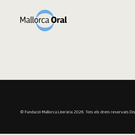
Roger Lliteras F
Navegació
Previous:
Pau Melis Servera
Next:
Jaume Santandreu Mesquida
d'entrades
© Fundació Mallorca Literària 2026. Tots els drets reservats.
Di