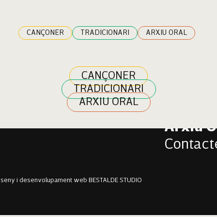
squal
CANÇONER
TRADICIONARI
ARXIU ORAL
CANÇONER
TRADICIONARI
Cançon
ARXIU ORAL
Tradici
Arxiu O
Contact
sseny i desenvolupament web BESTALDE STUDIO