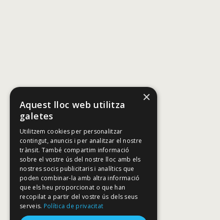
×
Aquest lloc web utilitza
galetes
Utilitzem cookies per personalitzar
contingut, anuncis i per analitzar el nostre
trànsit. També compartim informació
sobre el vostre ús del nostre lloc amb els
nostres socis publicitaris i analítics que
poden combinar-la amb altra informació
que els heu proporcionat o que han
recopilat a partir del vostre ús dels seus
serveis.
Política de privacitat