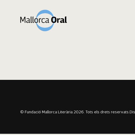
Roger Florez Pa
Navegació
Previous:
Pere Ferrando Cantó
Next:
Beatriz Fuster Valls
d'entrades
© Fundació Mallorca Literària 2026. Tots els drets reservats.
Di