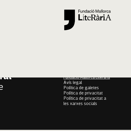
Segueix-nos
er
onari
Mallorca Oral, un projecte
de
ral
Fundació Mallorca Literària
Avís legal
e
Política de galetes
Política de privacitat
Política de privacitat a
les xarxes socials