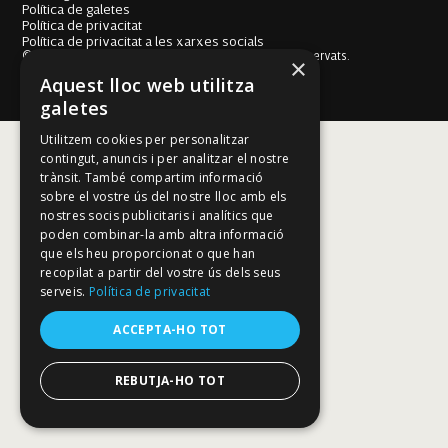
Política de galetes
Política de privacitat
Política de privacitat a les xarxes socials
© Fundació Mallorca Literària 2026. Tots els drets reservats.
×
Disseny i desenvolupament web BESTALDE STUDIO
Aquest lloc web utilitza
galetes
Utilitzem cookies per personalitzar
contingut, anuncis i per analitzar el nostre
trànsit. També compartim informació
sobre el vostre ús del nostre lloc amb els
nostres socis publicitaris i analítics que
poden combinar-la amb altra informació
que els heu proporcionat o que han
recopilat a partir del vostre ús dels seus
serveis.
Política de privacitat
ACCEPTA-HO TOT
REBUTJA-HO TOT