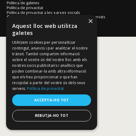
Política de galetes
Política de privacitat
Política de privacitat a les xarxes socials
© Fundació Mallorca Literària 2026. Tots els drets reservats.
×
Disseny i desenvolupament web BESTALDE STUDIO
Aquest lloc web utilitza
galetes
Utilitzem cookies per personalitzar
contingut, anuncis i per analitzar el nostre
trànsit. També compartim informació
sobre el vostre ús del nostre lloc amb els
nostres socis publicitaris i analítics que
poden combinar-la amb altra informació
que els heu proporcionat o que han
recopilat a partir del vostre ús dels seus
serveis.
Política de privacitat
ACCEPTA-HO TOT
REBUTJA-HO TOT