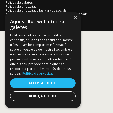
Política de galetes
Política de privacitat
Política de privacitat a les xarxes socials
© Fundació Mallorca Literària 2026. Tots els drets reservats.
×
Disseny i desenvolupament web BESTALDE STUDIO
Aquest lloc web utilitza
galetes
Utilitzem cookies per personalitzar
contingut, anuncis i per analitzar el nostre
trànsit. També compartim informació
sobre el vostre ús del nostre lloc amb els
nostres socis publicitaris i analítics que
poden combinar-la amb altra informació
que els heu proporcionat o que han
recopilat a partir del vostre ús dels seus
serveis.
Política de privacitat
ACCEPTA-HO TOT
REBUTJA-HO TOT