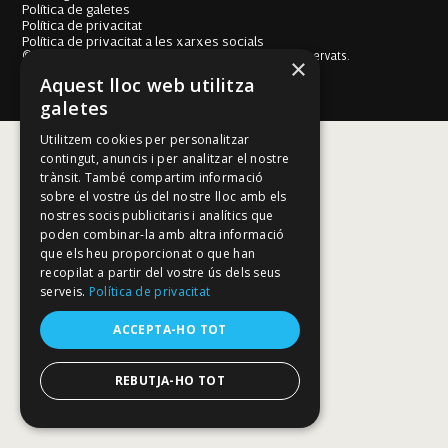
Política de galetes
Política de privacitat
Política de privacitat a les xarxes socials
© Fundació Mallorca Literària 2026. Tots els drets reservats.
×
Disseny i desenvolupament web BESTALDE STUDIO
Aquest lloc web utilitza
galetes
Utilitzem cookies per personalitzar
contingut, anuncis i per analitzar el nostre
trànsit. També compartim informació
sobre el vostre ús del nostre lloc amb els
nostres socis publicitaris i analítics que
poden combinar-la amb altra informació
que els heu proporcionat o que han
recopilat a partir del vostre ús dels seus
serveis.
Política de privacitat
ACCEPTA-HO TOT
REBUTJA-HO TOT