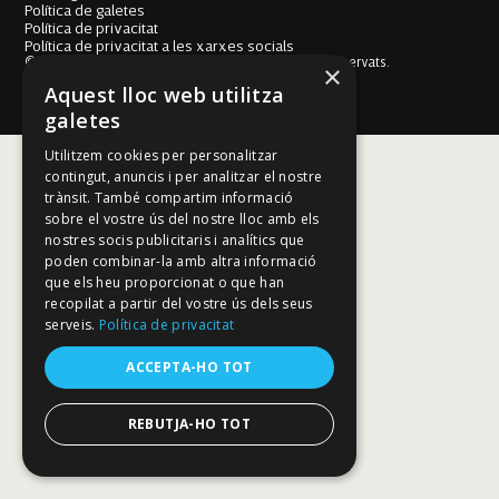
Política de galetes
Política de privacitat
Política de privacitat a les xarxes socials
© Fundació Mallorca Literària 2026. Tots els drets reservats.
×
Disseny i desenvolupament web BESTALDE STUDIO
Aquest lloc web utilitza
galetes
Utilitzem cookies per personalitzar
contingut, anuncis i per analitzar el nostre
trànsit. També compartim informació
sobre el vostre ús del nostre lloc amb els
nostres socis publicitaris i analítics que
poden combinar-la amb altra informació
que els heu proporcionat o que han
recopilat a partir del vostre ús dels seus
serveis.
Política de privacitat
ACCEPTA-HO TOT
REBUTJA-HO TOT