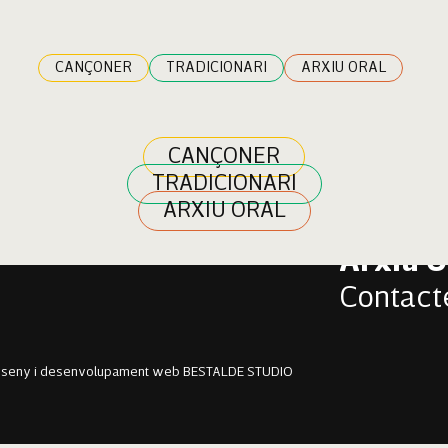
CANÇONER
TRADICIONARI
ARXIU ORAL
CANÇONER
TRADICIONARI
Cançon
ARXIU ORAL
Tradici
Arxiu O
Contact
sseny i desenvolupament web BESTALDE STUDIO