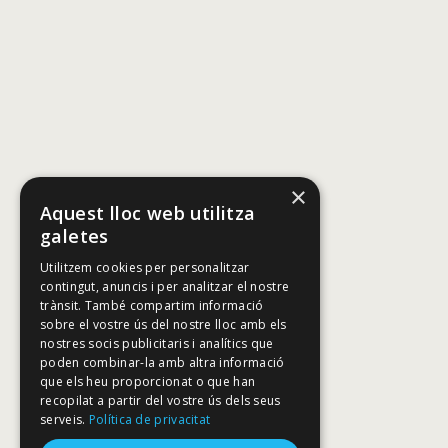
×
Aquest lloc web utilitza
galetes
Utilitzem cookies per personalitzar
contingut, anuncis i per analitzar el nostre
trànsit. També compartim informació
sobre el vostre ús del nostre lloc amb els
nostres socis publicitaris i analítics que
poden combinar-la amb altra informació
que els heu proporcionat o que han
recopilat a partir del vostre ús dels seus
serveis.
Política de privacitat