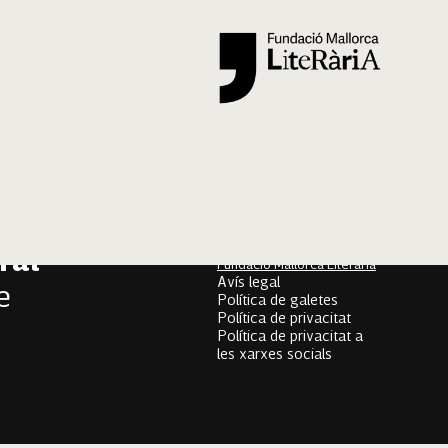
Segueix-nos
er
onari
Mallorca Oral, un projecte
de
ral
Fundació Mallorca Literària
Avís legal
e
Política de galetes
Política de privacitat
Política de privacitat a
les xarxes socials