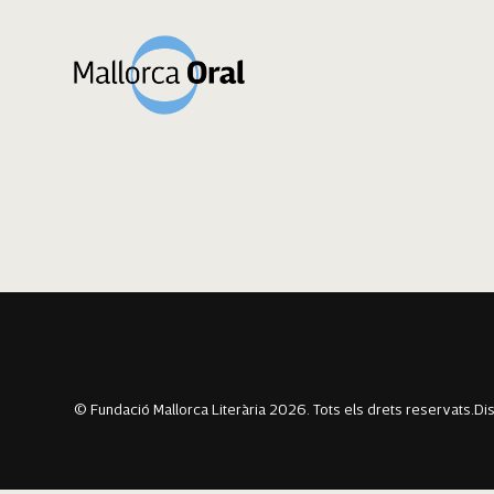
Pau Pol Payeras
Navegació
Previous:
Mioui Asbaohi
Next:
Marc Sanchez Buades
d'entrades
© Fundació Mallorca Literària 2026. Tots els drets reservats.
Di